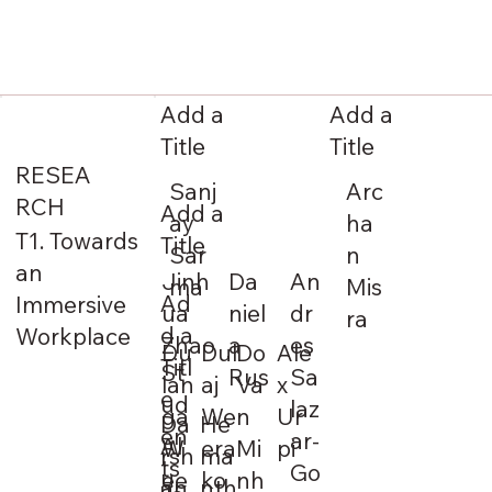
Add a
Add a
Title
Title
RESEA
Arc
Sanj
RCH
Add a
ha
ay
T1. Towards
Title
n
Sar
an
Jinh
Da
An
Mis
ma
Ad
Immersive
ua
niel
dr
ra
d a
Workplace
Zhao
a
es
Du
Dul
Do
Ale
Titl
St
Rus
Sa
lan
aj
Va
x
e
ud
laz
ga
We
n
Ur
Da
He
en
ar-
Al
W
era
Mi
pi
rsh
ma
ts
Go
u
ee
ko
nh
an
nth